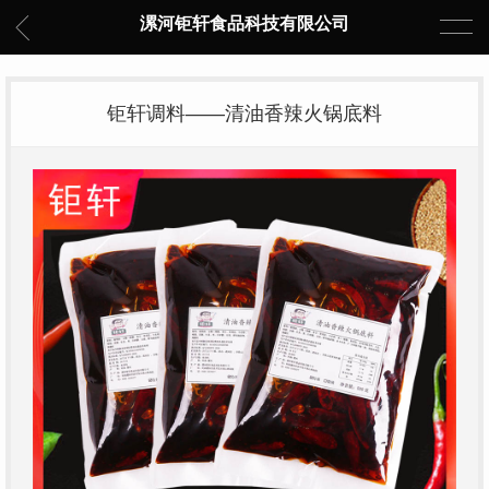
漯河钜轩食品科技有限公司
钜轩调料——清油香辣火锅底料