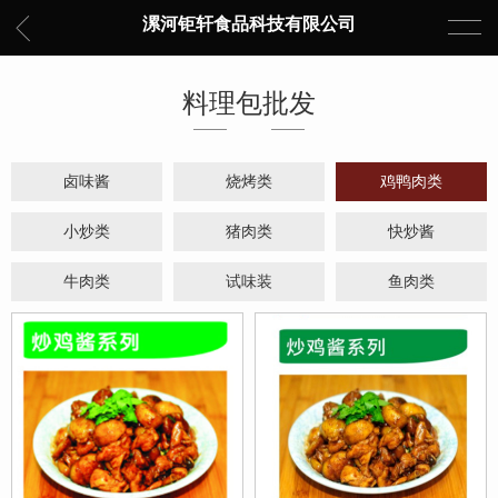
漯河钜轩食品科技有限公司
料理包批发
卤味酱
烧烤类
鸡鸭肉类
小炒类
猪肉类
快炒酱
牛肉类
试味装
鱼肉类